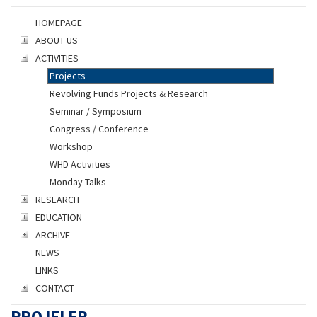
HOMEPAGE
ABOUT US
ACTIVITIES
Projects
Revolving Funds Projects & Research
Seminar / Symposium
Congress / Conference
Workshop
WHD Activities
Monday Talks
RESEARCH
EDUCATION
ARCHIVE
NEWS
LINKS
CONTACT
PROJELER