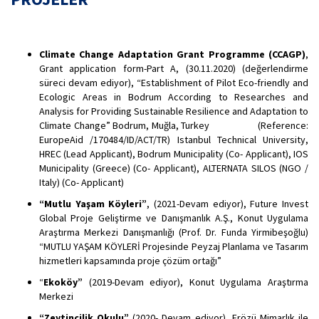
Climate Change Adaptation Grant Programme (CCAGP)
,
Grant application form-Part A, (30.11.2020) (değerlendirme
süreci devam ediyor), “Establishment of Pilot Eco-friendly and
Ecologic Areas in Bodrum According to Researches and
Analysis for Providing Sustainable Resilience and Adaptation to
Climate Change” Bodrum, Muğla, Turkey (Reference:
EuropeAid /170484/ID/ACT/TR) Istanbul Technical University,
HREC (Lead Applicant), Bodrum Municipality (Co- Applicant), IOS
Municipality (Greece) (Co- Applicant), ALTERNATA SILOS (NGO /
Italy) (Co- Applicant)
“Mutlu Yaşam Köyleri”
, (2021-Devam ediyor), Future Invest
Global Proje Geliştirme ve Danışmanlık A.Ş., Konut Uygulama
Araştırma Merkezi Danışmanlığı (Prof. Dr. Funda Yirmibeşoğlu)
“MUTLU YAŞAM KÖYLERİ Projesinde Peyzaj Planlama ve Tasarım
hizmetleri kapsamında proje çözüm ortağı”
“
Ekoköy”
(2019-Devam ediyor), Konut Uygulama Araştırma
Merkezi
“Zeytincilik Okulu”
(2020- Devam ediyor), Erözü Mimarlık ile